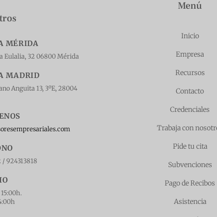
Menú
tros
Inicio
A MÉRIDA
Empresa
ta Eulalia, 32 06800 Mérida
Recursos
A MADRID
ano Anguita 13, 3ºE, 28004
Contacto
Credenciales
BENOS
Trabaja con nosotr
soresempresariales.com
Pide tu cita
ONO
 / 924313818
Subvenciones
IO
Pago de Recibos
 15:00h.
Asistencia
14:00h