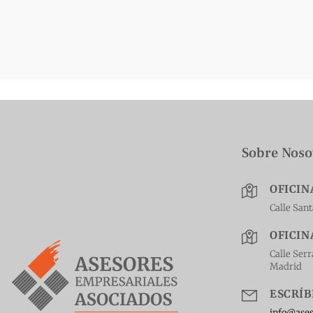
Sobre Noso
OFICIN
Calle San
OFICIN
Calle Serr
Madrid
ESCRÍ
info@ase