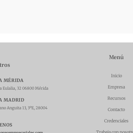
Menú
tros
Inicio
A MÉRIDA
Empresa
ta Eulalia, 32 06800 Mérida
Recursos
A MADRID
ano Anguita 13, 3ºE, 28004
Contacto
Credenciales
BENOS
Trabaja con nosotr
soresempresariales.com