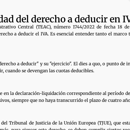
idad del derecho a deducir en I
strativo Central (TEAC), número 1744/2022 de fecha 18 d
erecho a deducir el IVA. Es esencial entender tanto el marco
recho a deducir" y su "ejercicio". El dies a quo, o punto de i
ir, cuando se devengan las cuotas deducibles.
e en la declaración-liquidación correspondiente al período de 
esivos, siempre que no haya transcurrido el plazo de cuatro añ
del Tribunal de Justicia de la Unión Europea (TJUE), que est
ás, para ejercer este derecho, se deben cumplir ciertos requ